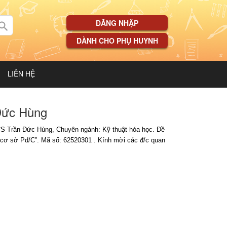
ĐĂNG NHẬP
DÀNH CHO PHỤ HUYNH
LIÊN HỆ
Đức Hùng
NCS Trần Đức Hùng, Chuyên ngành:
Kỹ thuật hóa học
. Đề
n cơ sở Pd/C
”. Mã số:
62
520301
. Kính mời các đ/c quan