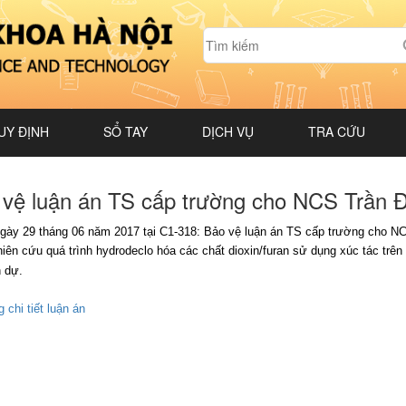
UY ĐỊNH
SỔ TAY
DỊCH VỤ
TRA CỨU
 vệ luận án TS cấp trường cho NCS Trần 
gày 29 tháng 06 năm 2017 tại C1-318: Bảo vệ luận án TS cấp trường cho 
iên cứu quá trình hydrodeclo hóa các chất dioxin/furan sử dụng xúc tác trê
 dự.
 chi tiết luận án