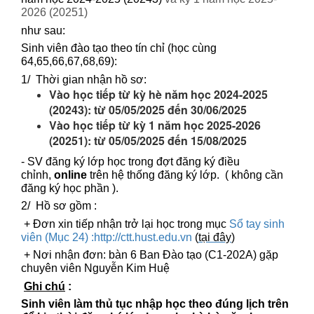
2026 (20251)
như sau:
Sinh viên đào tạo theo tín chỉ (học cùng
64,65,66,67,68,69):
1/ Thời gian nhận hồ sơ:
Vào học tiếp từ kỳ hè năm học 2024-2025
(20243): từ 05/05/2025 đến 30/06/2025
Vào học tiếp từ kỳ 1 năm học 2025-2026
(20251): từ 05/05/2025 đến 15/08/2025
-
SV đăng ký lớp học trong đợt đăng ký điều
chỉnh,
online
trên hệ thống đăng ký lớp.
( không cần
đăng ký học phần ).
2/ Hồ sơ gồm :
+ Đơn xin tiếp nhận trở lại học trong mục
Sổ tay sinh
viên (Mục 24) :
http://ctt.hust.edu.vn
(
tại đây
)
+
Nơi nhận đơn: bàn 6 Ban Đào tạo (C1-202A) gặp
chuyên viên Nguyễn Kim Huệ
Ghi chú
:
Sinh viên làm thủ tục nhập học theo đúng lịch trên