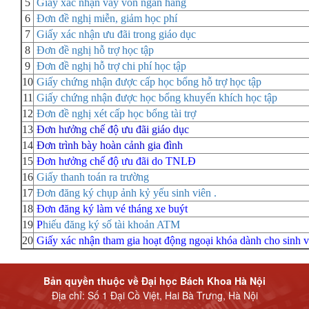
5
Giấy xác nhận vay vốn ngân hàng
6
Đơn đề nghị miễn, giảm học phí
7
Giấy xác nhận ưu đãi trong giáo dục
8
Đơn đề nghị hỗ trợ học tập
9
Đơn đề nghị hỗ trợ chi phí học tập
10
Giấy chứng nhận được cấp học bổng hỗ trợ học tập
11
Giấy chứng nhận được học bổng khuyến khích học tập
12
Đơn đề nghị xét cấp học bổng tài trợ
13
Đơn hưởng chế độ ưu đãi giáo dục
14
Đơn trình bày hoàn cảnh gia đình
15
Đơn hưởng chế độ ưu đãi do TNLĐ
16
Giấy thanh toán ra trường
17
Đơn đăng ký chụp ảnh kỷ yếu sinh viên
.
18
Đơn đăng ký làm vé tháng xe buýt
19
P
hiếu đăng ký số tài khoản ATM
20
Giấy xác nhận tham gia hoạt động ngoại khóa dành cho sinh v
Bản quyền thuộc về Đại học Bách Khoa Hà Nội
Địa chỉ: Số 1 Đại Cồ Việt, Hai Bà Trưng, Hà Nội